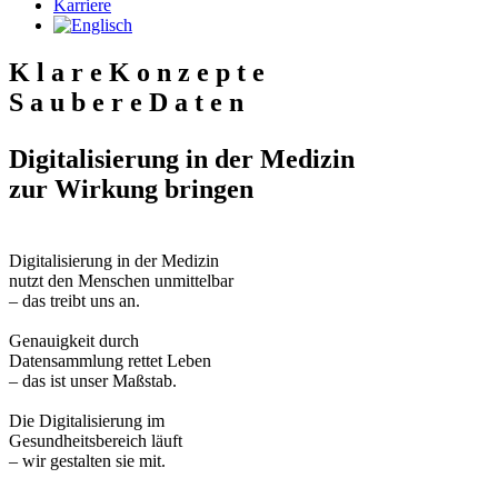
Karriere
K
l
a
r
e
K
o
n
z
e
p
t
e
S
a
u
b
e
r
e
D
a
t
e
n
Digitalisierung in der Medizin
zur Wirkung bringen
Digitalisierung in der Medizin
nutzt den Menschen unmittelbar
– das treibt uns an.
Genauigkeit durch
Datensammlung rettet Leben
– das ist unser Maßstab.
Die Digitalisierung im
Gesundheitsbereich läuft
– wir gestalten sie mit.